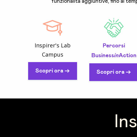
funzionalità aggiuntive, fino ai temp
Inspirer's Lab
Percorsi
Campus
Business
in
Action
Scopri ora ->
Scopri ora ->
In