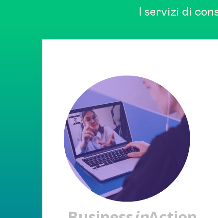
I servizi di co
Business
in
Action