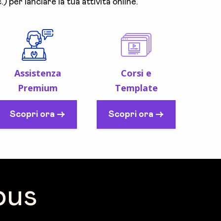
) per lanciare la tua attività online.
Assistenza
Corsi e
Premium
Template
Scopri ora ->
Scopri ora ->
pus