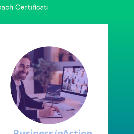
oach Certificati
Business
in
Action