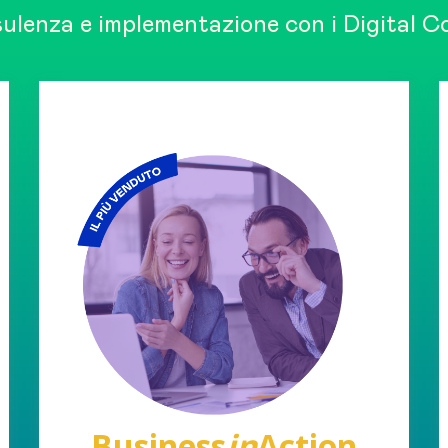
nsulenza e implementazione con i Digital C
Business
in
Action