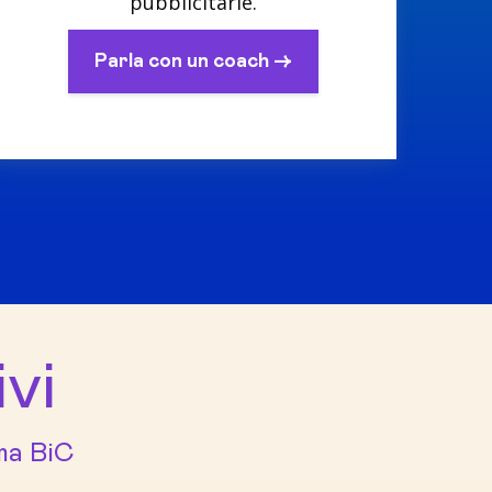
pubblicitarie.
Parla con un coach ->
vi
rma BiC