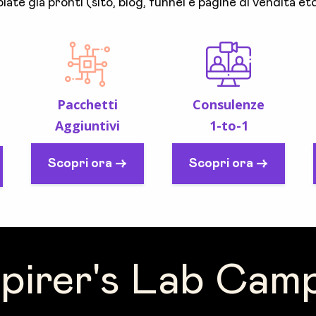
late già pronti (sito, blog, funnel e pagine di vendita etc.
Pacchetti
Consulenze
Aggiuntivi
1-to-1
Scopri ora ->
Scopri ora ->
spirer's Lab Cam