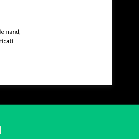
-demand,
icati.
n