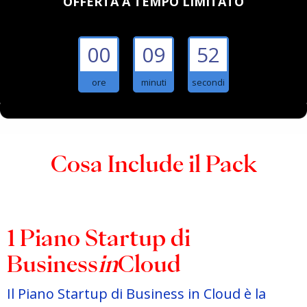
OFFERTA A TEMPO LIMITATO
00
09
51
ore
minuti
secondi
Cosa Include il Pack
1 Piano Startup di
Business
in
Cloud
Il Piano Startup di Business in Cloud è la