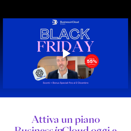
Attiva un piano
Business
in
Cloud oggi e