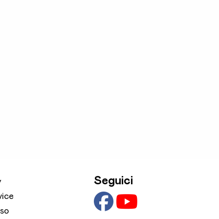
Seguici
y
vice
sso