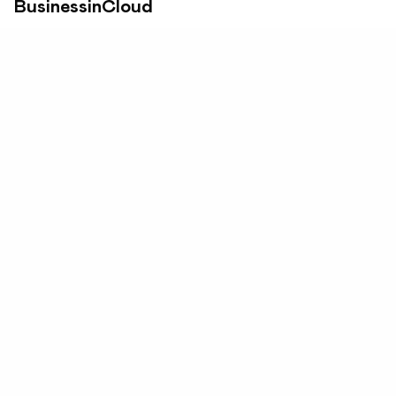
BusinessinCloud
La piattaforma italiana tutto in uno per lanciare il
tuo progetto online senza impazzire con la
tecnologia
Privacy Policy
Terms of service
Diritto Recesso
www.businessincloud.co/
Seguici