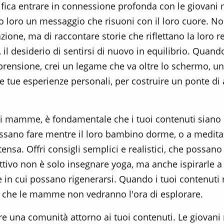
gnifica entrare in connessione profonda con le giov
o loro un messaggio che risuoni con il loro cuore. Non
ione, ma di raccontare storie che riflettano la loro rea
il desiderio di sentirsi di nuovo in equilibrio. Quando
nsione, crei un legame che va oltre lo schermo, un l
le tue esperienze personali, per costruire un ponte di a
ni mamme, è fondamentale che i tuoi contenuti siano pr
ossano fare mentre il loro bambino dorme, o a meditaz
ensa. Offri consigli semplici e realistici, che possano
ettivo non è solo insegnare yoga, ma anche ispirarle a 
le in cui possano rigenerarsi. Quando i tuoi contenuti
a che le mamme non vedranno l'ora di esplorare.
are una comunità attorno ai tuoi contenuti. Le giov