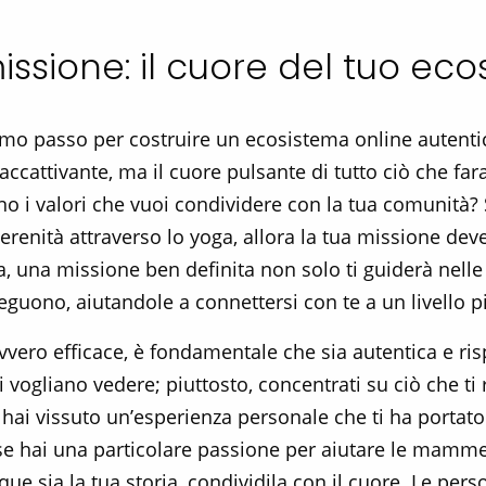
missione: il cuore del tuo ec
rimo passo per costruire un ecosistema online autentic
ccattivante, ma il cuore pulsante di tutto ciò che fara
o i valori che vuoi condividere con la tua comunità? Se
erenità attraverso lo yoga, allora la tua missione deve
, una missione ben definita non solo ti guiderà nelle
eguono, aiutandole a connettersi con te a un livello 
vero efficace, è fondamentale che sia autentica e ris
ltri vogliano vedere; piuttosto, concentrati su ciò che
ai vissuto un’esperienza personale che ti ha portato 
rse hai una particolare passione per aiutare le mamme
ue sia la tua storia, condividila con il cuore. Le pers