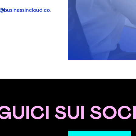
t@businessincloud.co.
GUICI SUI SOC