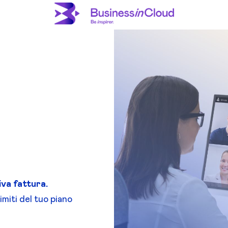
iva fattura.
imiti del tuo piano