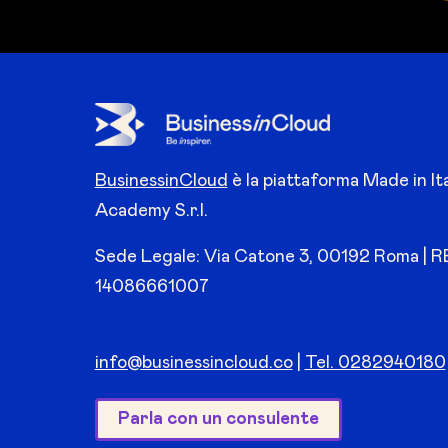
BusinessinCloud
è la piattaforma Made in Ita
Academy S.r.l.
Sede Legale: Via Catone 3, 00192 Roma | R
14086661007
info@businessincloud.co
|
Tel. 0282940180
Parla con un consulente