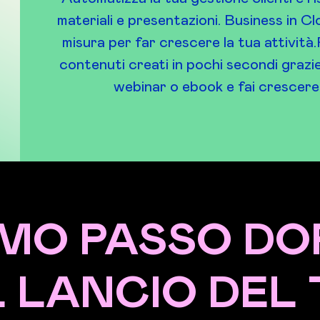
materiali e presentazioni. Business in C
misura per far crescere la tua attività.
contenuti creati in pochi secondi grazie 
webinar o ebook e fai crescere 
AMO PASSO D
 LANCIO DEL