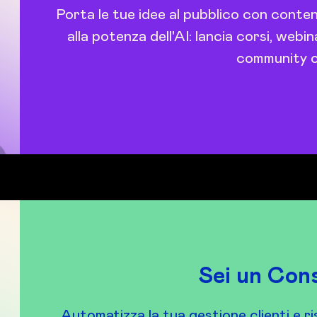
Porta le tue idee al pubblico con conten
alla potenza dell'AI: lancia corsi, webi
community o
Sei un Con
Automatizza la tua gestione clienti e r