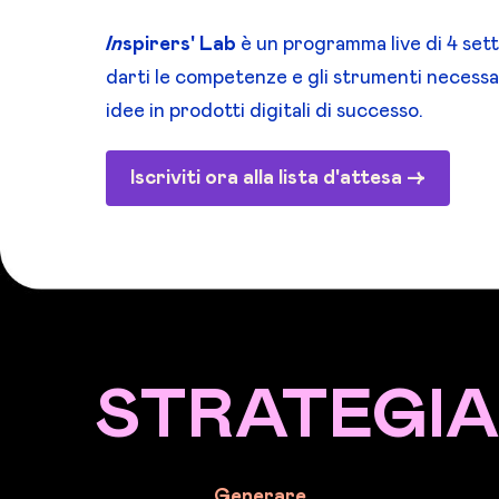
In
spirers' Lab
è un programma live di 4 set
darti le competenze e gli strumenti necessa
idee in prodotti digitali di successo.
Iscriviti ora alla lista d'attesa ->
STRATEGIA
Generare