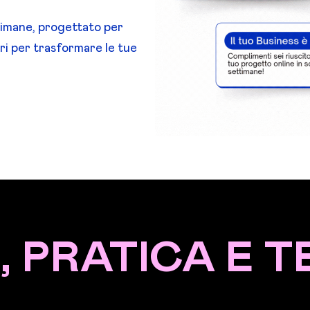
timane, progettato per
ri per trasformare le tue
, PRATICA E 