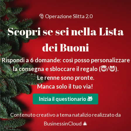
🎅 Operazione Slitta 2.0
Scopri se sei nella Lista
dei Buoni
Rispondi a 6 domande: così posso personalizzare
la consegna e sbloccare il regalo (😇/😈).
Le renne sono pronte.
Manca solo il tuo via!
Inizia il questionario 🎁
Contenuto creativo a tema natalizio realizzato da
BusinessinCloud 🎄