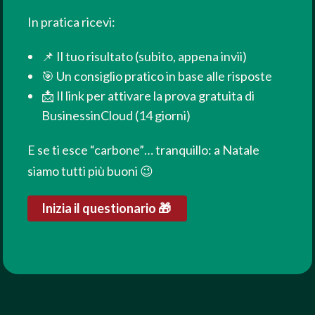
In pratica ricevi:
📌 Il tuo risultato (subito, appena invii)
🎯 Un consiglio pratico in base alle risposte
📩 Il link per attivare la prova gratuita di
BusinessinCloud (14 giorni)
E se ti esce “carbone”… tranquillo: a Natale
siamo tutti più buoni 😉
Inizia il questionario 🎁