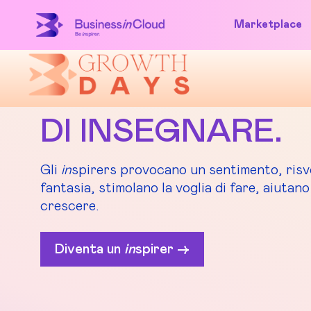
Marketplace
ISPIRARE È MEG
DI INSEGNARE.
Gli
in
spirers provocano un sentimento, risve
fantasia, stimolano la voglia di fare, aiutano 
crescere.
Diventa un
in
spirer ->