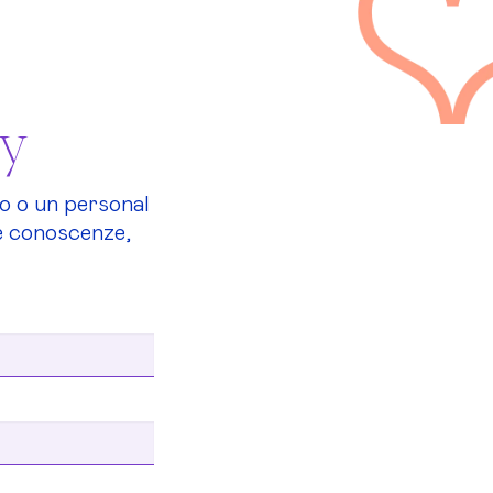
ty
o o un personal
tue conoscenze,