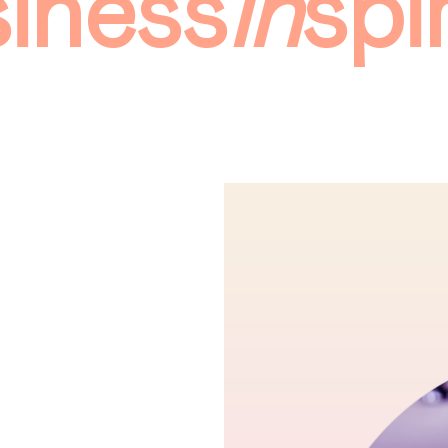
iness
in
spi