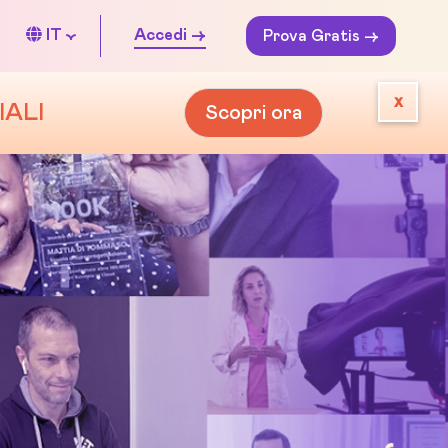
IT
Accedi ->
Prova Gratis ->
x
IALI
Scopri ora