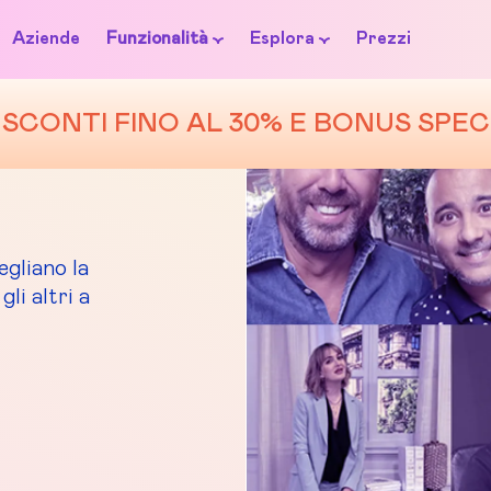
Aziende
Funzionalità
Esplora
Prezzi
SCONTI FINO AL 30% E BONUS SPEC
LIO
gliano la
gli altri a