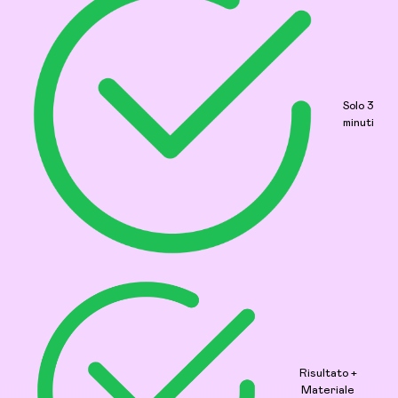
Solo 3
minuti
Risultato +
Materiale