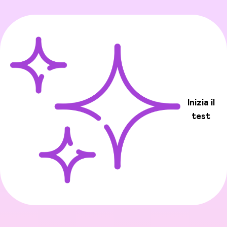
Inizia il
test